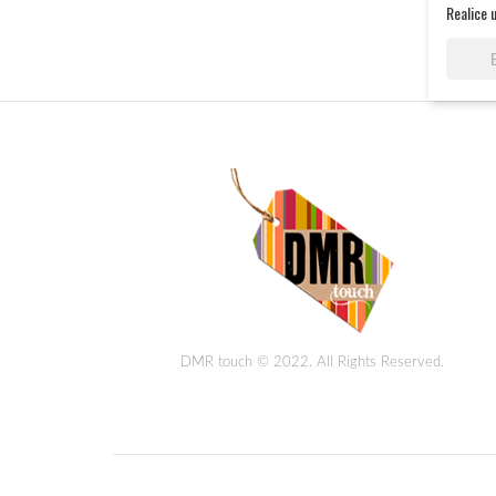
Realice 
DMR touch © 2022. All Rights Reserved.